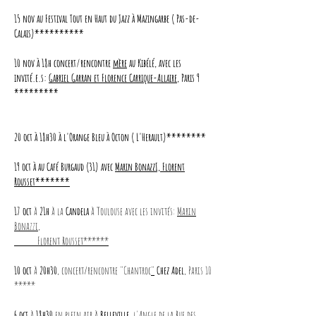
15 nov au Festival Tout en Haut du Jazz à Mazingarbe ( Pas-de-
Calais)**********
10 nov à 18h concert/rencontre
mère
au Kibélé, avec les
invité.e.s:
Gabriel Garran et Florence Carrique-Allaire
, Paris 9
*********
20 oct à 18h30 à l'Orange Bleu à Octon ( L'Herault)********
19 oct à au Café Burgaud (31) avec
Marin BonazzI, Florent
Rousset*******
17 oct
à
21h
à la
Candela
à
Toulouse avec les invités:
Marin
Bonazzi,
Florent Rousset******
10 oct
à
20h30
, concert/rencontre "Chantroc
"
Chez Adel
, Paris 10
*****
6 oct
à
18h30
en plein air à
Belleville,
l'Angle de la Rue des