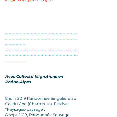
.............................................................................................
.............................................................................................
..........................
.............................................................................................
.............................................................................................
..........................
Avec Collectif Migrations en
Rhône-Alpes
8 juin 2019 Randonnée Singulière au
Col du Coq (Chartreuse). Festival
"Paysages-paysage".
8 sept 2018, Randonnée Sauvage