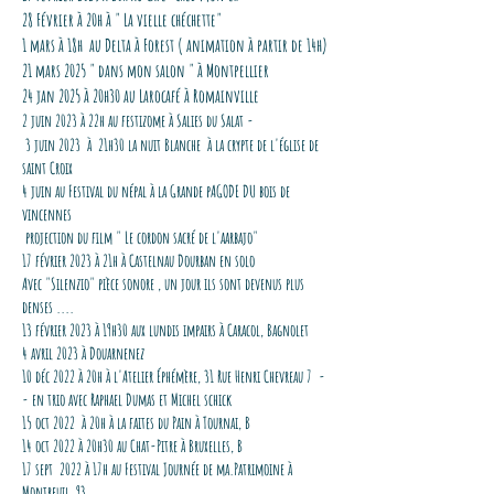
28 Février à 20h à " La vielle chéchette"
1 mars à 18h au Delta à Forest ( animation à partir de 14h)
21 mars 2025 " dans mon salon " à Montpellier
​24 jan 2025 à 20h30 au Larocafé à Romainville
2 juin 2023 à 22h au festizome à Salies du Salat -
3 juin 2023 à 21h30 la nuit Blanche à la crypte de l'église de
saint Croix
4 juin au Festival du népal à la Grande pAGODE DU bois de
vincennes
projection du film " Le cordon sacré de l'aarbajo"
17 février 2023 à 21h à Castelnau Dourban en solo
Avec "Silenzio" pièce sonore , un jour ils sont devenus plus
denses ....
13 février 2023 à 19h30 aux lundis impairs à Caracol, Bagnolet
4 avril 2023 à Douarnenez
10 déc 2022 à 20h à l'Atelier Éphémère, 31 Rue Henri Chevreau 7 -
- en trio avec Raphael Dumas et Michel schick
15 oct 2022 à 20h à la faites du Pain à Tournai, B
14 oct 2022 à 20h30 au Chat-Pitre à Bruxelles, B
17 sept 2022 à 17h au Festival Journée de ma.Patrimoine à
Montreuil, 93