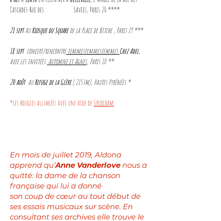
Cascades-Rue des Savies, Paris 20 ****
21 sept
au
Kiosque du Square
de la Place de Bitche , Paris 19 ***
18 sept
concert/rencontre
femmesfemmesfemmes
Chez Adel
,
avec les invitées:
Automne et Agnes
, Paris 10 **
20 août
au
Refuge de la Glère
( 2153m), Hautes Pyrénées *
*les bougies allumées avec une aide de
Spedidam
En mois de juillet 2019, Aldona
apprend qu’
Anne Vanderlove
nous a
quitté: la dame de la chanson
française qui lui a donné
son coup de cœur au tout début de
ses essais musicaux sur scène. En
consultant ses archives elle trouve le