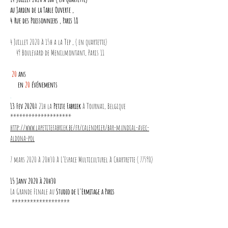
au Jardin de la Table Ouverte ,
4 Rue des Poissonniers , Paris 18
4 Juillet 2020 à 15h a la Tep , ( en quartette)
49 Boulevard de Menilmontant, Paris 11
20
ans
en
20
événements
.
13 Fev 2020
à 21h la
Petite Fabriek
à Tournai, Belgique
********************
http://www.lapetitefabriek.be/fr/calendrier/bar-mundial-avec-
aldona-pol
7 mars 2020 à 20h30 à L’Espace Multiculturel à Chartrette ( 77590)
15 Janv 2020 à 20h30
La Grande Finale au
Studio de L'Ermitage a Paris
*******************