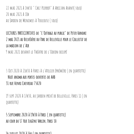
22 mai 2021 à 14h30 " Chez Pierrot" à Arcizan Avant( solo)
20 mai 2021 à 18h
au Jardin de Minimes à Toulouse ( solo)
LECTURES PARTICIPATIVES de "L'Outrage au public" de Peter Handke
2 mai 2021 au Belvédère du Parc de Belleville pour le Collectif de
la maison de l'Air
9 mai 2021 devant le Théatre de l'Odeon occupé
3 Oct 2020 à 21h30 à Paris à l'Atelier éphémère ( en quartette)
Nuit anima aux portes ouvertes de AAB
31 rue Henri Chevreau 75020
19 sept 2020 à 17h30, au jardin privé de Belleville, Paris 11 ( en
quartette)
5 Septembre 2020 à 19h30 à Paris ( en quartette)
au cour du 17 Rue Eugène Varlin, Paris 10
14 juillet 2020 à 16h ( en quartette)