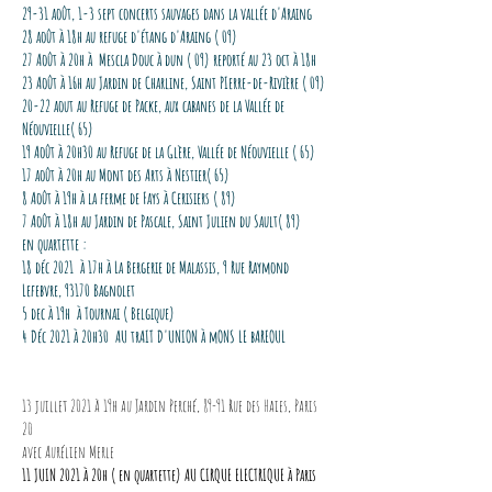
29-31 août, 1-3 sept concerts sauvages dans la vallée d'Araing
28 août à 18h au refuge d'étang d'Araing ( 09)
27 Août à 20h à Mescla Douc à dun ( 09) reporté au 23 oct à 18h
23 Août à 16h au Jardin de Charline, Saint PIerre-de-Rivière ( 09)
20-22 aout au Refuge de Packe, aux cabanes de la Vallée de
Néouvielle( 65)
19 Août à 20h30 au Refuge de la Glère, Vallée de Néouvielle ( 65)
17 août à 20h au Mont des Arts à Nestier( 65)
8 Août à 19h à la ferme de Fays à Cerisiers ( 89)
7 Août à 18h au Jardin de Pascale, Saint Julien du Sault( 89)
en quartette :
18 déc 2021 à 17h à La Bergerie de Malassis, 9 Rue Raymond
Lefebvre, 93170 Bagnolet
5 dec à 19h à Tournai ( Belgique)
4 Déc 2021 à 20h30 AU trAIT D'UNION à mONS LE bAREOUL
13 juillet 2021 à 19h au Jardin Perché, 89-91 Rue des Haies, Paris
20
avec Aurélien Merle
11 JUIN 2021 à 20h ( en quartette) AU CIRQUE ELECTRIQUE à Paris