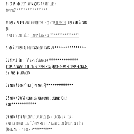
13 et 14 déc 2019
au
Maquis
à Vareilles (
Yonne)******************
11 dec
à
20h30 2019
concert/rencontre
chemin
Chez Adel à Paris
10
avec les invité.e.s:
Laura Lalande ****************
5 déc à 20h30 au Lou Pascalou, Paris 20 ***************
28 Nov à LIlle , 35 ans d'Attacafa **************
https://www.lille.fr/Evenements/Jeudi-c-est-Permis-Bonga-
35-ans-d-Attacafa
23 nov à Compiègne( en aparté)*************
22 nov à 20h30 concert/rencontre racines Chez
Adel************
20 nov à 19h au
Centre Culturel Jean Cocteau à Lilas
avec la projection "L’homme et la nature en Europe de l’Est
(Roumanie, Pologne)***********