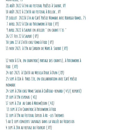
28 août 2022 à 14h au festival Poiêsis à Saurat, 09
10 août 2022 à 22h30 au festival à Belloc , 09
19 juillet 2022à 17h au Café Poésie Nomade avec Rodrigo Ramis, 75
7 avril 2022 à 18h au Patchwork à Foix ( 09)
9 avril 2022 à Saurat en atelier " en chant t'es "
26/27 Fev 22 à Saurat ( 09)
30 jan 22 à 17h30 chez Uma à Foix ( 09)
13 nov 2021 à 19h au Jardin de Mapi à Saurat ( 09)
12 nov à 17h, en chantroc( partage des chants), à Patchwork à
Foix ( 09)
24 oct 2021 à 18h30 au Mescla Douc à Dun ( O9)
25 sept à 18h à Paris 13e, en collaboration avec Café poésie
nomade
24 sept à 20h chez Mme Sacha à Château-renard ( 45)( reporté)
19 sept à 19h espinas ( 48)
17 sept à 21h au Labo à Masméjean ( 48)
13 sept à 17h Chantroc à Patchwork à Foix
11 sept à 19h au Festival Explos à Ax -les Thermes
5 au 8 sept concerts sauvages dans la vallée du Vicdessos
4 sept à 20h au refuge du Fourcat ( 09)